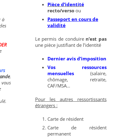
Pièce d’identité
recto/verso
ou
Passeport en cours de
z à
validité
 des
Le permis de conduire
n’est pas
IDER
une pièce justifiant de l’identité
e
Dernier avis d’imposition
Vos ressources
urs
mensuelles
(salaire,
mande
.
chômage, retraite,
, vous
CAF/MSA…
e
Pour les autres ressortissants
lé.
étrangers :
Carte de résident
Carte de résident
permanent