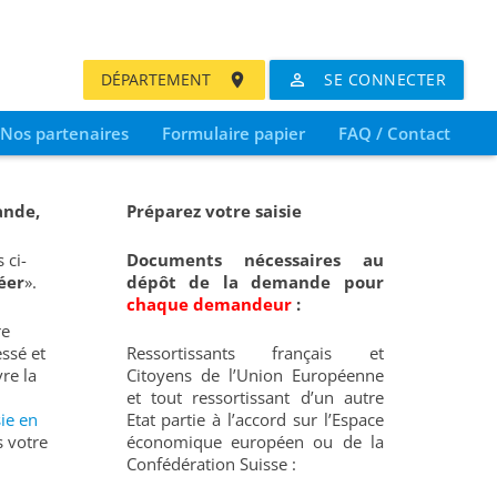
Nos partenaires
Formulaire papier
FAQ / Contact
ande,
Préparez votre saisie
 ci-
Documents nécessaires au
éer
».
dépôt de la demande pour
chaque demandeur
:
re
ssé et
Ressortissants français et
re la
Citoyens de l’Union Européenne
et tout ressortissant d’un autre
sie en
Etat partie à l’accord sur l’Espace
 votre
économique européen ou de la
Confédération Suisse :