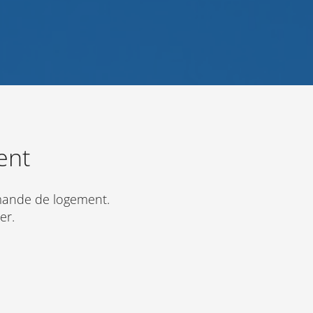
ent
mande de logement.
er.